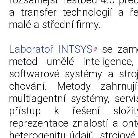
a transfer technologií a ř
malé a střední firmy.
Laboratoř INTSYS
se zamě
metod umělé inteligence,
softwarové systémy a stroj
chování. Metody zahrnují
multiagentní systémy, serv
přístup k řešení složit
reprezentace znalostí a onto
heterogenitu údajů, strojové