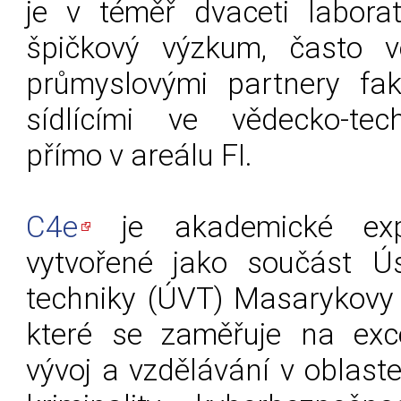
je v téměř dvaceti labora
špičkový výzkum, často v
průmyslovými partnery fak
sídlícími ve vědecko-te
přímo v areálu FI.
C4e
je akademické exp
vytvořené jako součást Ú
techniky (ÚVT) Masarykovy 
které se zaměřuje na exc
vývoj a vzdělávání v oblast