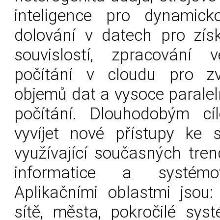
inteligence pro dynamicko
dolování v datech pro zís
souvislostí, zpracování
počítání v cloudu pro zv
objemů dat a vysoce paralel
počítání. Dlouhodobým cí
vyvíjet nové přístupy ke 
využívající současných tren
informatice a systémo
Aplikačními oblastmi jsou:
sítě, města, pokročilé sys