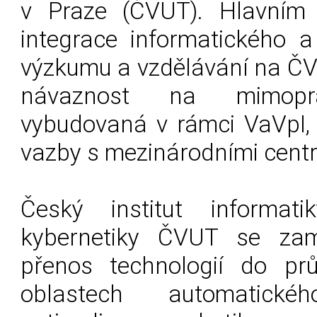
v Praze (ČVUT). Hlavním 
integrace informatického a
výzkumu a vzdělávání na ČVU
návaznost na mimopr
vybudovaná v rámci VaVpI, 
vazby s mezinárodními cent
Český institut informati
kybernetiky ČVUT se zam
přenos technologií do pr
oblastech automatick