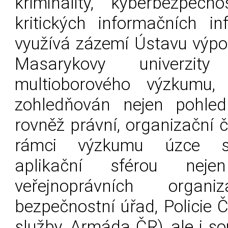
kriminality, kyberbezpeč
kritických informačních in
využívá zázemí Ústavu výpo
Masarykovy univerzity
multioborového výzkumu,
zohledňován nejen pohled
rovněž právní, organizační č
rámci výzkumu úzce sp
aplikační sférou nej
veřejnoprávních organi
bezpečnostní úřad, Policie 
služby, Armáda ČR), ale i 