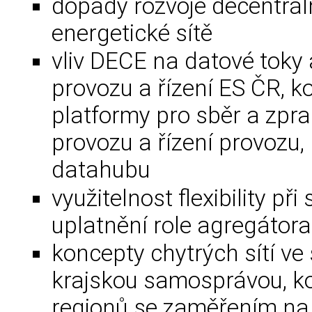
dopady rozvoje decentráln
energetické sítě
vliv DECE na datové toky 
provozu a řízení ES ČR, k
platformy pro sběr a zpr
provozu a řízení provozu
datahubu
využitelnost flexibility při
uplatnění role agregátora
koncepty chytrých sítí ve
krajskou samosprávou, k
regionů se zaměřením na