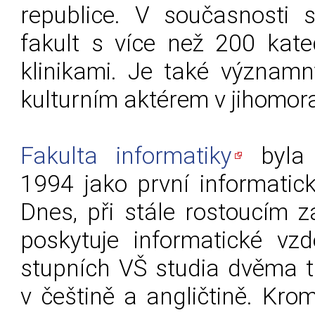
republice. V současnosti s
fakult s více než 200 kate
klinikami. Je také význam
kulturním aktérem v jihomor
Fakulta informatiky
byla 
1994 jako první informatic
Dnes, při stále rostoucím 
poskytuje informatické vz
stupních VŠ studia dvěma t
v češtině a angličtině. Krom