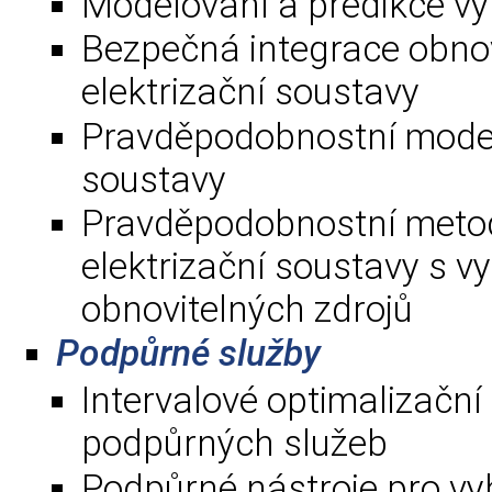
Modelování a predikce vý
Bezpečná integrace obnov
elektrizační soustavy
Pravděpodobnostní modelo
soustavy
Pravděpodobnostní metod
elektrizační soustavy s 
obnovitelných zdrojů
Podpůrné služby
Intervalové optimalizační
podpůrných služeb
Podpůrné nástroje pro v