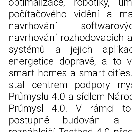
optimalizace, robotiky, um
počítačového vidění a ma
navrhování softwarov
navrhování rozhodovacích a
systémů a jejich aplika
energetice dopravě, a to 
smart homes a smart cities
stal centrem podpory my
Průmyslu 4.0 a sídlem Náro
Průmysl 4.0. V rámci to
postupně budován a ro
rozsáhlejší Testbed 4.0 pře